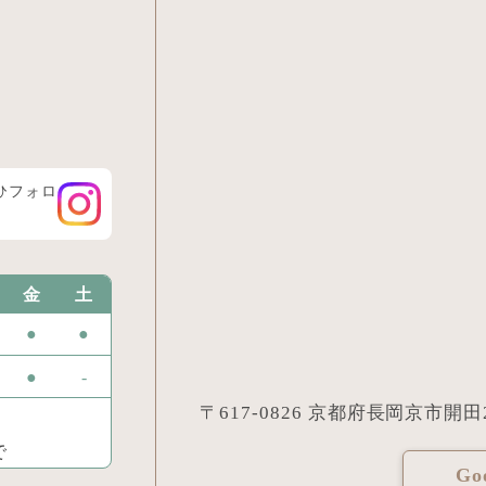
ぜひフォロ
金
土
●
●
●
-
〒617-0826 京都府長岡京市開田2丁
で
G