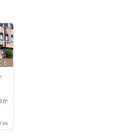
こと
ッ
2か
7.06