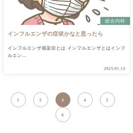
総合内科
インフルエンザの症状かなと思ったら
インフルエンザ感染症とは インフルエンザとはインフ
ルエン…
2025.01.13
投
1
2
3
4
5
稿
6
の
ペ