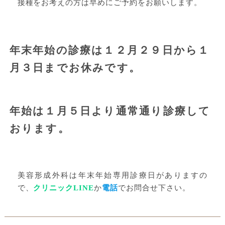
接種をお考えの方は早めにご予約をお願いします。
年末年始の診療は
１２月２９日
から
１
月３日
までお休みです。
年始は
１月５日
より通常通り診療して
おります。
美容形成外科は年末年始専用診療日がありますの
で、
クリニックLINE
か
電話
でお問合せ下さい。