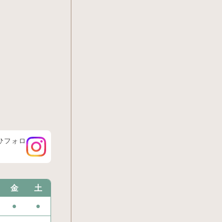
ぜひフォロ
金
土
●
●