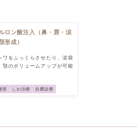
ルロン酸注入（鼻・唇・涙
顎形成）
シワをふっくらさせたり、涙袋
、顎のボリュームアップが可能
。
整形
しわ治療
自費診療