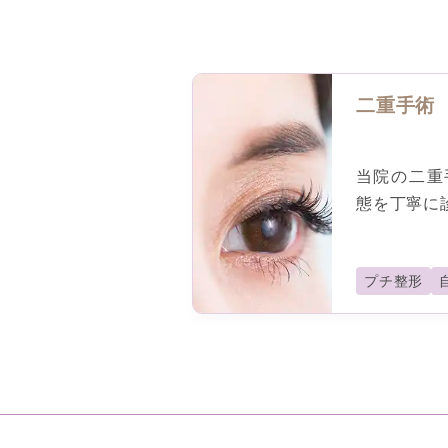
二重手術
当院の二重
態を丁寧に
プチ整形