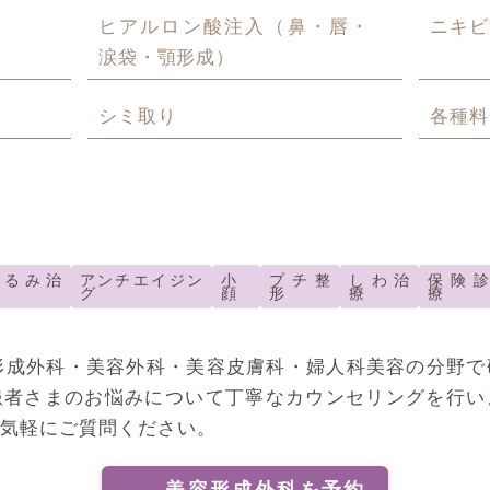
ヒアルロン酸注入（鼻・唇・
ニキビ
涙袋・顎形成）
シミ取り
各種料
たるみ治
アンチエイジン
小
プチ整
しわ治
保険
療
グ
顔
形
療
療
形成外科・美容外科・美容皮膚科・婦人科美容の分野で
患者さまのお悩みについて丁寧なカウンセリングを行い
お気軽にご質問ください。
美容形成外科を予約