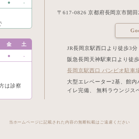
●
-
〒617-0826 京都府長岡京市開田2丁
で
G
金
土
JR長岡京駅西口より徒歩3分
●
-
阪急長岡天神駅東口より徒歩
長岡京駅西口 バンビオ駐車
大型エレベーター2基、館内
方は診察
イレ完備、 無料ラウンジス
当ホームページに記載された内容の無断転載はご遠慮ください