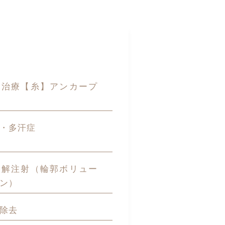
み治療【糸】アンカープ
・多汗症
溶解注射（輪郭ボリュー
ン）
除去