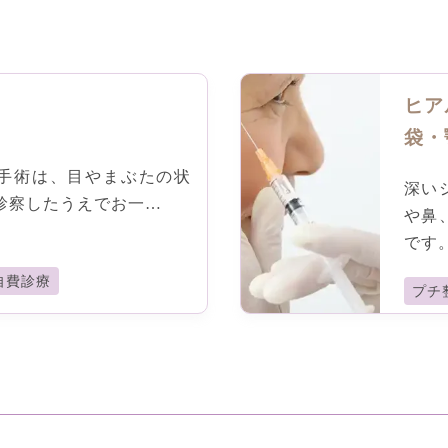
ヒア
袋・
手術は、⽬やまぶたの状
深い
診察したうえでお⼀…
や鼻
です
自費診療
プチ