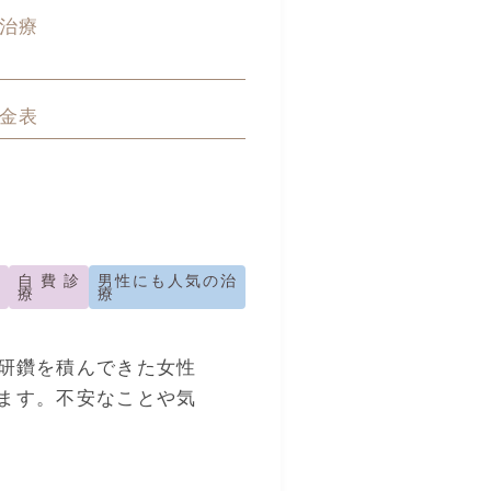
治療
金表
診
自費診
男性にも人気の治
療
療
研鑽を積んできた女性
ます。不安なことや気