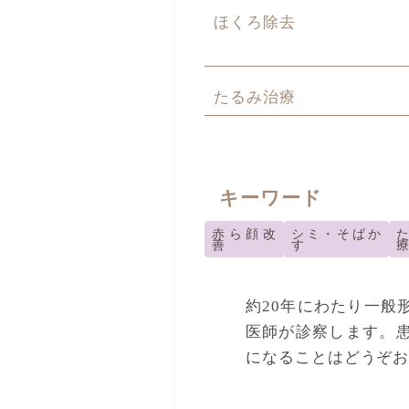
ほくろ除去
たるみ治療
キーワード
赤ら顔改
シミ・そばか
善
す
約20年にわたり一般
医師が診察します。
になることはどうぞ