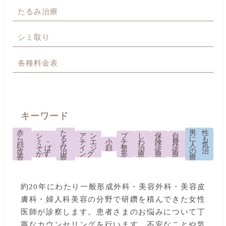
たるみ治療
シミ取り
各種料金表
キーワード
赤
た
男性
シ
アン
プ
し
保
自
ら
る
にも
ミ・
チエ
小
チ
わ
険
費
顔
み
人気
そば
イジ
顔
整
治
診
診
改
治
の治
かす
ング
形
療
療
療
善
療
療
約20年にわたり一般形成外科・美容外科・美容皮
膚科・婦人科美容の分野で研鑽を積んできた女性
医師が診察します。患者さまのお悩みについて丁
寧なカウンセリングを行います。不安なことや気