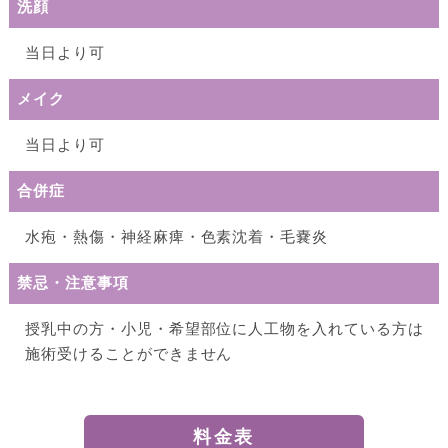
洗顔
当⽇より可
メイク
当⽇より可
合併症
⽔疱・熱傷・神経⿇痺・⾊素沈着・⽑嚢炎
禁忌・注意事項
授乳中の⽅・⼩児・希望部位に⼈⼯物を⼊れている⽅は
施術受けることができません
料金表