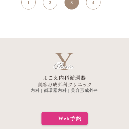
1
2
3
4
稿
の
ペ
ー
ジ
送
り
内科 | 循環器内科 | 美容形成外科
Web予約