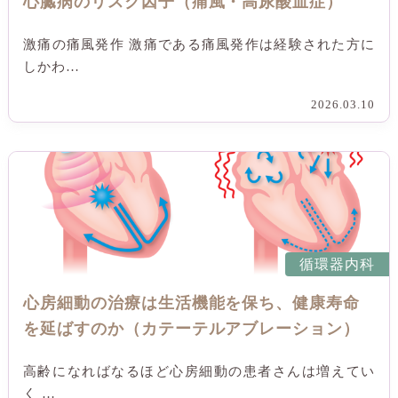
心臓病のリスク因子（痛風・高尿酸血症）
激痛の痛風発作 激痛である痛風発作は経験された方に
しかわ…
2026.03.10
循環器内科
心房細動の治療は生活機能を保ち、健康寿命
を延ばすのか（カテーテルアブレーション）
高齢になればなるほど心房細動の患者さんは増えてい
く …